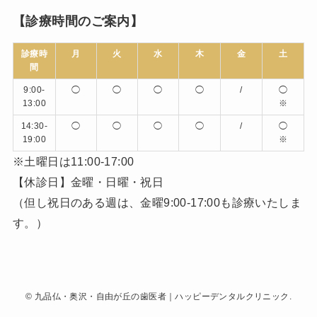
【診療時間のご案内】
診療時
月
火
水
木
金
土
間
9:00-
◯
◯
◯
◯
/
◯
13:00
※
14:30-
◯
◯
◯
◯
/
◯
19:00
※
※土曜日は11:00-17:00
【休診日】金曜・日曜・祝日
（但し祝日のある週は、金曜9:00-17:00も診療いたしま
す。）
©
九品仏・奥沢・自由が丘の歯医者｜ハッピーデンタルクリニック.